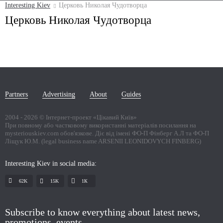
Interesting Kiev
Церковь Николая Чудотворца
Церковь Николая Чудотворца
Partners
Advertising
About
Guides
2004 -
2026
© Інтернет-проект «Цікавий Київ»
При повному або частковому використанні матеріалів посилання на
mysteriouskiev.com обов'язкове. Діє від імені ФО-П Фінберг А.Л та ФО-П
Ліщук Ю.М. (legal business name ARSENII LEONIDOVYCH FINBERG)
Interesting Kiev in social media:
62K
15K
1К
Subscribe to know everything about latest news,
promotions, events