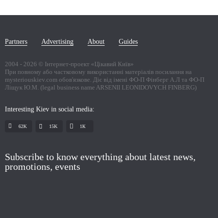
Partners
Advertising
About
Guides
2004 -
2026
© Інтернет-проект «Цікавий Київ»
При повному або частковому використанні матеріалів посилання на
mysteriouskiev.com обов'язкове. Діє від імені ФО-П Фінберг А.Л та ФО-П
Ліщук Ю.М. (legal business name ARSENII LEONIDOVYCH FINBERG)
Interesting Kiev in social media:
62K
15K
1К
Subscribe to know everything about latest news,
promotions, events