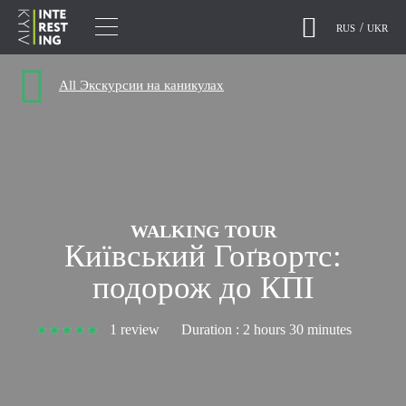
RUS
UKR
All Экскурсии на каникулах
WALKING TOUR
Київський Гоґвортс:
подорож до КПІ
1 review
Duration :
2 hours 30 minutes