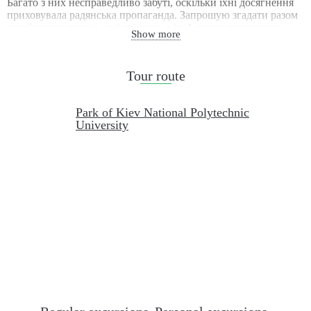
Багато з них несправедливо забуті, оскільки їхні досягнення
приховувала радянська пропаганда. Запрошую згадати разом
українських вчених, які змінили світ. А також прогулятись
Show more
розкішним парком КПІ, помилуватись вишуканими
інтер’єрами першого корпусу та, як справжні туристи,
піднятись на оглядовий майданчик лівої вежі першого
Tour route
корпусу.
Park of Kiev National Polytechnic
University