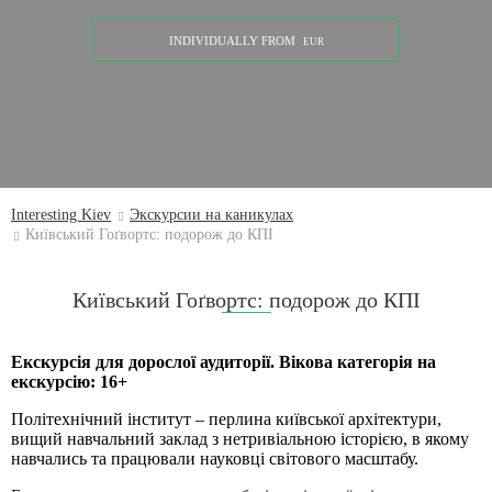
INDIVIDUALLY
FROM
EUR
Interesting Kiev
Экскурсии на каникулах
Київський Гоґвортс: подорож до КПІ
Київський Гоґвортс: подорож до КПІ
Екскурсія для дорослої аудиторії. Вікова категорія на
екскурсію: 16+
Політехнічний інститут – перлина київської архітектури,
вищий навчальний заклад з нетривіальною історією, в якому
навчались та працювали науковці світового масштабу.