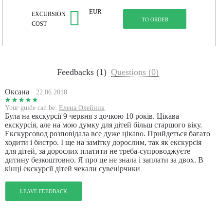
EUR
EXCURSION
TO ORDER
COST
Feedbacks (1)
Questions (0)
Оксана
22.06.2018
Your guide can be:
Елена Олейник
Була на екскурсії 9 червня з дочкою 10 років. Цікава
екскурсія, але на мою думку для дітей більш старшого віку.
Екскурсовод розповідала все дуже цікаво. Прийдеться багато
ходити і бистро. І ще на замітку дорослим, так як екскурсія
для дітей, за дорослих платити не треба-супроводжуєте
дитину безкоштовно. Я про це не знала і заплати за двох. В
кінці екскурсії дітей чекали сувенірчики
LEAVE FEEDBACK