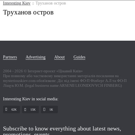
Interesting Kiev
Труханов остров
Труханов остров
Partners
Advertising
About
Guides
2004 -
2026
© Інтернет-проект «Цікавий Київ»
При повному або частковому використанні матеріалів посилання на
mysteriouskiev.com обов'язкове. Діє від імені ФО-П Фінберг А.Л та ФО-П
Ліщук Ю.М. (legal business name ARSENII LEONIDOVYCH FINBERG)
Interesting Kiev in social media:
62K
15K
1К
Subscribe to know everything about latest news,
promotions, events