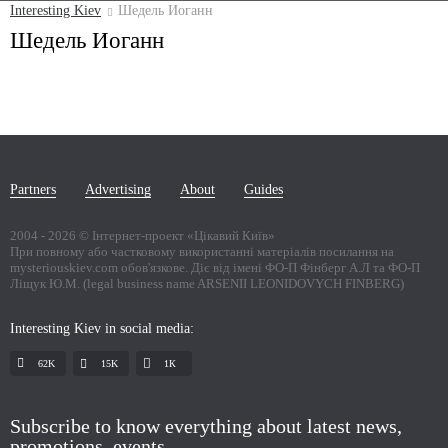
Interesting Kiev
Шедель Иоганн
Шедель Иоганн
Partners
Advertising
About
Guides
2004 -
2026
© Інтернет-проект «Цікавий Київ»
При повному або частковому використанні матеріалів посилання на
mysteriouskiev.com обов'язкове. Діє від імені ФО-П Фінберг А.Л та ФО-П
Ліщук Ю.М. (legal business name ARSENII LEONIDOVYCH FINBERG)
Interesting Kiev in social media:
62K
15K
1К
Subscribe to know everything about latest news,
promotions, events