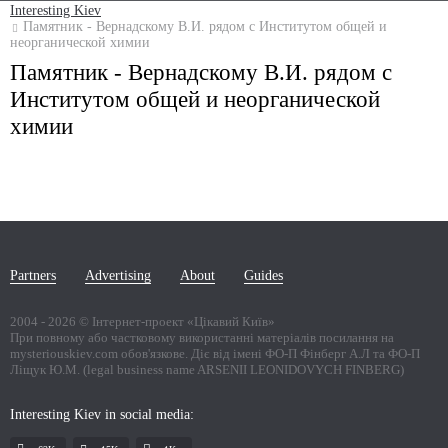
Interesting Kiev
Памятник - Вернадскому В.И. рядом с Институтом общей и
неорганической химии
Памятник - Вернадскому В.И. рядом с
Институтом общей и неорганической
химии
Partners
Advertising
About
Guides
2004 -
2026
© Інтернет-проект «Цікавий Київ»
При повному або частковому використанні матеріалів посилання на
mysteriouskiev.com обов'язкове. Діє від імені ФО-П Фінберг А.Л та ФО-П
Ліщук Ю.М. (legal business name ARSENII LEONIDOVYCH FINBERG)
Interesting Kiev in social media: