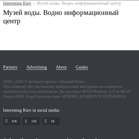
Interesting Kiev
Музей воды. Водно информационный центр
Музей воды. Водно информационный
центр
Partners
Advertising
About
Guides
2004 -
2026
© Інтернет-проект «Цікавий Київ»
При повному або частковому використанні матеріалів посилання на
mysteriouskiev.com обов'язкове. Діє від імені ФО-П Фінберг А.Л та ФО-П
Ліщук Ю.М. (legal business name ARSENII LEONIDOVYCH FINBERG)
Interesting Kiev in social media:
62K
15K
1К