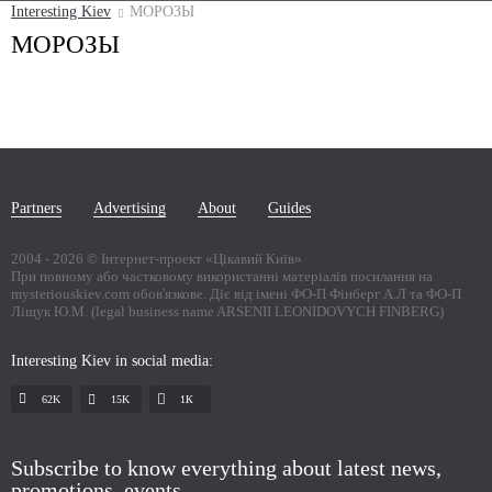
Interesting Kiev
МОРОЗЫ
МОРОЗЫ
Partners
Advertising
About
Guides
2004 -
2026
© Інтернет-проект «Цікавий Київ»
При повному або частковому використанні матеріалів посилання на
mysteriouskiev.com обов'язкове. Діє від імені ФО-П Фінберг А.Л та ФО-П
Ліщук Ю.М. (legal business name ARSENII LEONIDOVYCH FINBERG)
Interesting Kiev in social media:
62K
15K
1К
Subscribe to know everything about latest news,
promotions, events