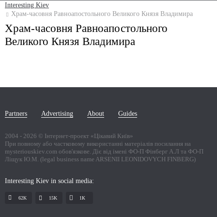
Interesting Kiev
Храм-часовня Равноапостольного Великого Князя Владимира
Храм-часовня Равноапостольного
Великого Князя Владимира
Partners
Advertising
About
Guides
2004 -
2026
© Інтернет-проект «Цікавий Київ»
При повному або частковому використанні матеріалів посилання на
mysteriouskiev.com обов'язкове. Діє від імені ФО-П Фінберг А.Л та ФО-П
Ліщук Ю.М. (legal business name ARSENII LEONIDOVYCH FINBERG)
Interesting Kiev in social media:
62K
15K
1К