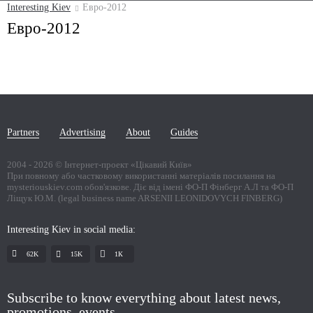
Interesting Kiev
Евро-2012
Евро-2012
Partners
Advertising
About
Guides
2004 -
2026
© Інтернет-проект «Цікавий Київ»
При повному або частковому використанні матеріалів посилання на
mysteriouskiev.com обов'язкове. Діє від імені ФО-П Фінберг А.Л та ФО-П
Ліщук Ю.М. (legal business name ARSENII LEONIDOVYCH FINBERG)
Interesting Kiev in social media:
62K
15K
1К
Subscribe to know everything about latest news,
promotions, events