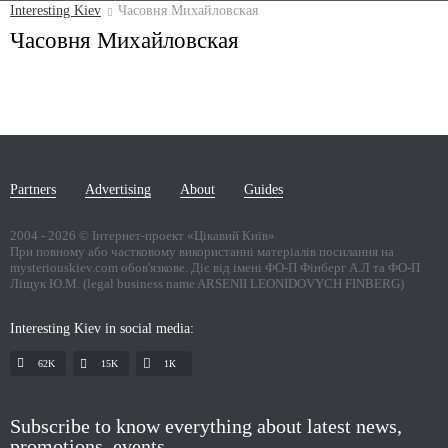
Interesting Kiev
Часовня Михайловская
Часовня Михайловская
Partners
Advertising
About
Guides
2004 -
2026
© Інтернет-проект «Цікавий Київ»
При повному або частковому використанні матеріалів посилання на
mysteriouskiev.com обов'язкове. Діє від імені ФО-П Фінберг А.Л та ФО-П
Ліщук Ю.М. (legal business name ARSENII LEONIDOVYCH FINBERG)
Interesting Kiev in social media:
62K
15K
1К
Subscribe to know everything about latest news,
promotions, events