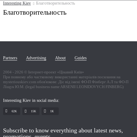
Interesting Kiev
Благотворительность
Благотворительность
Partners
Advertising
About
Guides
2004 -
2026
© Інтернет-проект «Цікавий Київ»
При повному або частковому використанні матеріалів посилання на
mysteriouskiev.com обов'язкове. Діє від імені ФО-П Фінберг А.Л та ФО-П
Ліщук Ю.М. (legal business name ARSENII LEONIDOVYCH FINBERG)
Interesting Kiev in social media:
62K
15K
1К
Subscribe to know everything about latest news,
promotions, events