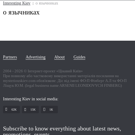
Interesting Kiev
о язычниках
о язычниках
Partners
Advertising
About
Guides
2004 -
2026
© Інтернет-проект «Цікавий Київ»
При повному або частковому використанні матеріалів посилання на
mysteriouskiev.com обов'язкове. Діє від імені ФО-П Фінберг А.Л та ФО-П
Ліщук Ю.М. (legal business name ARSENII LEONIDOVYCH FINBERG)
Interesting Kiev in social media:
62K
15K
1К
Subscribe to know everything about latest news,
promotions, events