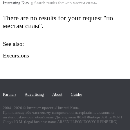
Interesting Kiev
Search results for: «по местам силы»
There are no results for your request "по
местам силы".
See also:
Excursions
Partners
Advertising
About
Guides
2004 -
2026
© Інтернет-проект «Цікавий Київ»
При повному або частковому використанні матеріалів посилання на
mysteriouskiev.com обов'язкове. Діє від імені ФО-П Фінберг А.Л та ФО-П
Ліщук Ю.М. (legal business name ARSENII LEONIDOVYCH FINBERG)