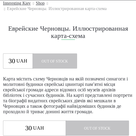
Interesting Kiev
Shop
Еврейские Черновцы. Иллюстрированная карта-схема
Еврейские Черновцы. Иллюстрированная
карта-схема
30
UAH
OUT OF STOCK
Карта містить схему Черновців на якій позначені синагоги і
молитовні будинки єврейські цвинтарі пам’ятні місця
єврейської громади адреси відомих осіб музеїв архівів
бібліотек і сучасних будинків. На карті представлені портрети
та біографії видатних єврейських діячів які мешкали в
Черновцях а також фотографії найвідоміших будинків де
проходило й триває донині життя громади.
30
UAH
OUT OF STOCK