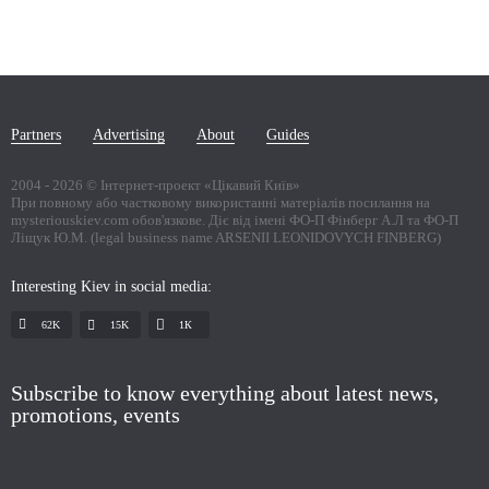
Partners
Advertising
About
Guides
2004 -
2026
© Інтернет-проект «Цікавий Київ»
При повному або частковому використанні матеріалів посилання на
mysteriouskiev.com обов'язкове. Діє від імені ФО-П Фінберг А.Л та ФО-П
Ліщук Ю.М. (legal business name ARSENII LEONIDOVYCH FINBERG)
Interesting Kiev in social media:
62K
15K
1К
Subscribe to know everything about latest news,
promotions, events