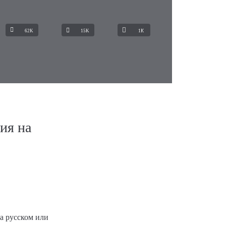
62K
15K
1К
ия на
а русском или