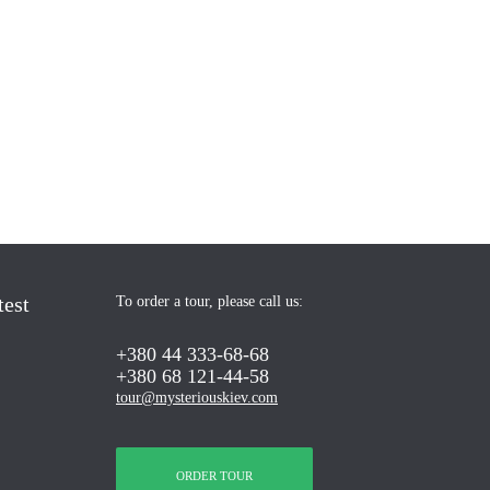
test
To order a tour, please call us:
+380 44 333-68-68
+380 68 121-44-58
tour@mysteriouskiev.com
ORDER TOUR