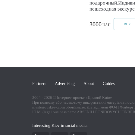
подарочный.Индиви
пешеходная экскурс
3000
BUY
UAH
Partners
Advertising
About
Guides
2004 -
2026
© Інтернет-проект «Цікавий Київ»
При повному або частковому використанні матеріалів поси
mysteriouskiev.com обов'язкове. Діє від імені ФО-П Фінбер
Ю.М. (legal business name ARSENII LEONIDOVYCH FINBE
Interesting Kiev in social media: