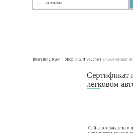
Example:
Andrew's Descent
Interesting Kiev
Shop
Gift vouchers
Cертификат по
Cертификат 
легковом авт
Сей сертификат вам 