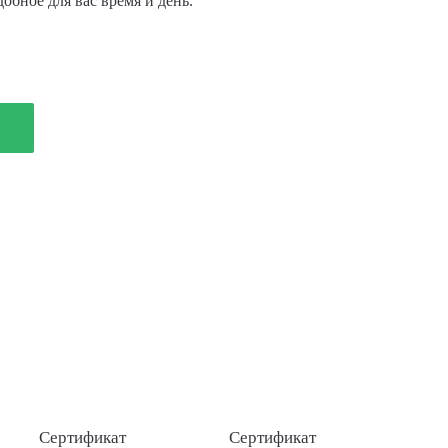
обное для вас время и день.
Сертификат
Cертификат