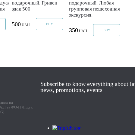
дуальная
подарочный. Гривен
подарочный. Любая
ия
эдак 500
групповая пешеходная
экскурсия.
500
BUY
UAH
350
BUY
UAH
Subscribe to know everything about la
news, promotions, events
лання на
г А.Л та ФО-П Ліщук
RG)