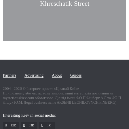
Khreschatik Street
Partners
Advertising
About
Guides
2004 -
2026
© Інтернет-проект «Цікавий Київ»
При повному або частковому використанні матеріалів посилання на
mysteriouskiev.com обов'язкове. Діє від імені ФО-П Фінберг А.Л та ФО-П
Ліщук Ю.М. (legal business name ARSENII LEONIDOVYCH FINBERG)
Interesting Kiev in social media:
62K
15K
1К