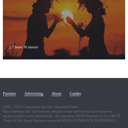
2 hours 30 minutes
Partners
Advertising
About
Guides
2004 -
2026
© Інтернет-проект «Цікавий Київ»
При повному або частковому використанні матеріалів посилання на
mysteriouskiev.com обов'язкове. Діє від імені ФО-П Фінберг А.Л та ФО-П
Ліщук Ю.М. (legal business name ARSENII LEONIDOVYCH FINBERG)