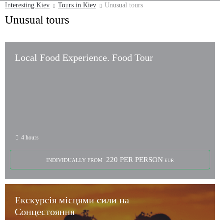
Interesting Kiev
Tours in Kiev
Unusual tours
Unusual tours
Local Food Experience. Food Tour
4 hours
220 PER PERSON
INDIVIDUALLY FROM
EUR
Екскурсія місцями сили на
Сонцестояння