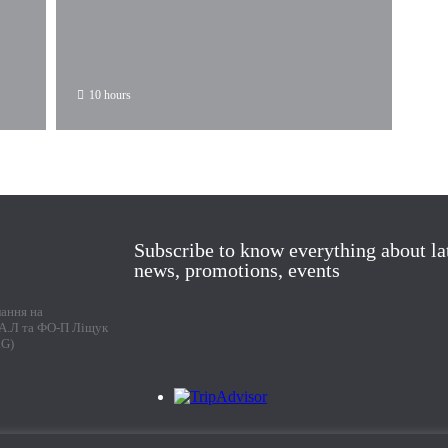
10 hours
Subscribe to know everything about la
news, promotions, events
лання на
г А.Л та ФО-П Ліщук
RG)