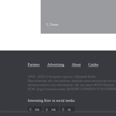
2 hours
Partners
Advertising
About
Guides
2004 -
2026
© Інтернет-проект «Цікавий Київ»
При повному або частковому використанні матеріалів поси
mysteriouskiev.com обов'язкове. Діє від імені ФО-П Фінбер
Ю.М. (legal business name ARSENII LEONIDOVYCH FINBE
Interesting Kiev in social media:
62K
15K
1К