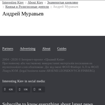
Interesting Kiev
About Kiev
Знаменитые киевляне
Князья и Религиозные деятели
Андрей Муравьев
Андрей Муравьев
Partners
Advertising
About
Guides
2004 -
2026
© Інтернет-проект «Цікавий Київ»
При повному або частковому використанні матеріалів посилання на
mysteriouskiev.com обов'язкове. Діє від імені ФО-П Фінберг А.Л та ФО-П
Ліщук Ю.М. (legal business name ARSENII LEONIDOVYCH FINBERG)
Interesting Kiev in social media:
62K
15K
1К
Subscribe to know everything about latest news,