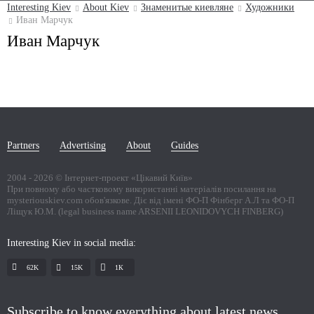
Interesting Kiev
About Kiev
Знаменитые киевляне
Художники
Иван Марчук
Иван Марчук
Partners
Advertising
About
Guides
2004 -
2026
© Інтернет-проект «Цікавий Київ»
При повному або частковому використанні матеріалів посилання на
mysteriouskiev.com обов'язкове. Діє від імені ФО-П Фінберг А.Л та ФО-П
Ліщук Ю.М. (legal business name ARSENII LEONIDOVYCH FINBERG)
Interesting Kiev in social media:
62K
15K
1К
Subscribe to know everything about latest news,