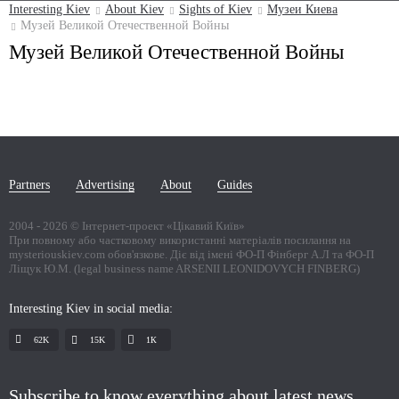
Interesting Kiev
About Kiev
Sights of Kiev
Музеи Киева
Музей Великой Отечественной Войны
Музей Великой Отечественной Войны
Partners
Advertising
About
Guides
2004 -
2026
© Інтернет-проект «Цікавий Київ»
При повному або частковому використанні матеріалів посилання на
mysteriouskiev.com обов'язкове. Діє від імені ФО-П Фінберг А.Л та ФО-П
Ліщук Ю.М. (legal business name ARSENII LEONIDOVYCH FINBERG)
Interesting Kiev in social media:
62K
15K
1К
Subscribe to know everything about latest news,