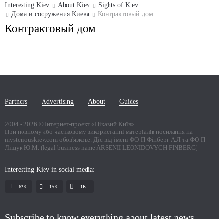
Interesting Kiev
About Kiev
Sights of Kiev
Дома и сооружения Киева
Контрактовый дом
Контрактовый дом
Partners
Advertising
About
Guides
2004 -
2026
© Інтернет-проект «Цікавий Київ»
При повному або частковому використанні матеріалів посилання на
mysteriouskiev.com обов'язкове. Діє від імені ФО-П Фінберг А.Л та ФО-П
Ліщук Ю.М. (legal business name ARSENII LEONIDOVYCH FINBERG)
Interesting Kiev in social media:
62K
15K
1К
Subscribe to know everything about latest news,