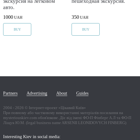
экскурсия на легковом
пешеходная экскурсия.
авто.
1000
350
UAH
UAH
BUY
BUY
Partners
Advertising
About
Guides
2004 -
2026
© Інтернет-проект «Цікавий Київ»
При повному або частковому використанні матеріалів посилання на
mysteriouskiev.com обов'язкове. Діє від імені ФО-П Фінберг А.Л та ФО-П
Ліщук Ю.М. (legal business name ARSENII LEONIDOVYCH FINBERG)
Interesting Kiev in social media: