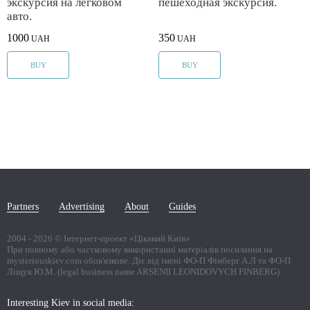
экскурсия на легковом
пешеходная экскурсия.
авто.
1000
350
UAH
UAH
BUY
BUY
Partners
Advertising
About
Guides
2004 -
2026
© Інтернет-проект «Цікавий Київ»
При повному або частковому використанні матеріалів посилання на
mysteriouskiev.com обов'язкове. Діє від імені ФО-П Фінберг А.Л та ФО-П
Ліщук Ю.М. (legal business name ARSENII LEONIDOVYCH FINBERG)
Interesting Kiev in social media: