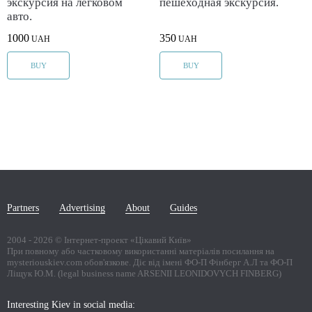
экскурсия на легковом
пешеходная экскурсия.
авто.
1000
350
UAH
UAH
BUY
BUY
Partners
Advertising
About
Guides
2004 -
2026
© Інтернет-проект «Цікавий Київ»
При повному або частковому використанні матеріалів посилання на
mysteriouskiev.com обов'язкове. Діє від імені ФО-П Фінберг А.Л та ФО-П
Ліщук Ю.М. (legal business name ARSENII LEONIDOVYCH FINBERG)
Interesting Kiev in social media: