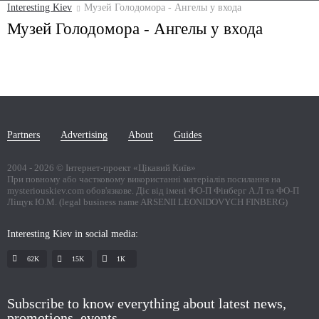
Interesting Kiev
Музей Голодомора - Ангелы у входа
Музей Голодомора - Ангелы у входа
Partners
Advertising
About
Guides
2004 -
2026
© Інтернет-проект «Цікавий Київ»
При повному або частковому використанні матеріалів посилання на
mysteriouskiev.com обов'язкове. Діє від імені ФО-П Фінберг А.Л та ФО-П
Ліщук Ю.М. (legal business name ARSENII LEONIDOVYCH FINBERG)
Interesting Kiev in social media:
62K
15K
1К
Subscribe to know everything about latest news,
promotions, events