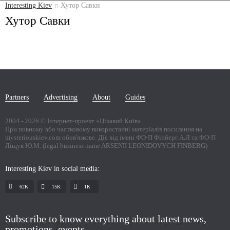
Interesting Kiev
Хутор Савки
Хутор Савки
Partners
Advertising
About
Guides
2004 -
2026
© Інтернет-проект «Цікавий Київ»
При повному або частковому використанні матеріалів посилання на
mysteriouskiev.com обов'язкове. Діє від імені ФО-П Фінберг А.Л та ФО-П
Ліщук Ю.М. (legal business name ARSENII LEONIDOVYCH FINBERG)
Interesting Kiev in social media:
62K
15K
1К
Subscribe to know everything about latest news,
promotions, events