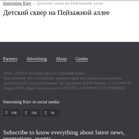
Interesting Kiev
Детский сквер на Пейзажной аллее
Детский сквер на Пейзажной аллее
Partners
Advertising
About
Guides
2004 -
2026
© Інтернет-проект «Цікавий Київ»
При повному або частковому використанні матеріалів посилання на
mysteriouskiev.com обов'язкове. Діє від імені ФО-П Фінберг А.Л та ФО-П
Ліщук Ю.М. (legal business name ARSENII LEONIDOVYCH FINBERG)
Interesting Kiev in social media:
62K
15K
1К
Subscribe to know everything about latest news,
promotions, events