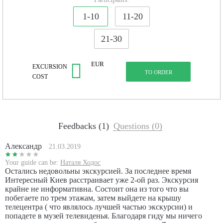
Київських горизонтів з оглядового майданчика 22 поверху
телецентру на Мельникова!
1-10
11-20
21-30
EUR
EXCURSION
TO ORDER
COST
Запрошуємо на філософський TV-тур Київським
телецентром.
Feedbacks (1)
Questions (0)
На вас чекає занурення у світ телебачення. Комусь
сподобається ВГОРУ, а комусь і… Ми піднімемося високо і
Александр
копнемо глибоко, побачимо несподіване і відчуємо рух по
21.03.2019
ВЕРТИКАЛІ:
Your guide can be:
Наталя Ходос
– від Музейю телебачення та студії НОВИН в цокольному
Остались недовольны экскурсией. За последнее время
приміщенні телецентру
Интересный Киев расстраивает уже 2-ой раз. Экскурсия
– до ДАХУ 87-метрового телеОЛІВЦЯ!
крайне не информативна. Состоит она из того что вы
Житя це РУХ…людина – ВОДА
побегаете по трем этажам, затем выйдете на крышу
без МЕТИ не здіймеш ФОНТАНУ…
телецентра ( что являлось лучшей частью экскурсии) и
попадете в музей телевиденья. Благодаря гиду мы ничего
Таємниці ТЕЛЕОЛІВЦЯ це екскурсія-шанс потрапити на