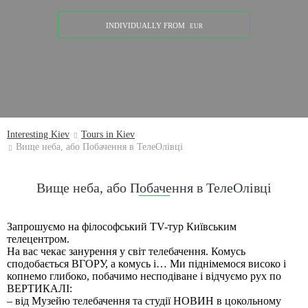
INDIVIDUALLY
FROM
EUR
Interesting Kiev
Tours in Kiev
Вище неба, або Побачення в ТелеОлівці
Вище неба, або Побачення в ТелеОлівці
Запрошуємо на філософський TV-тур Київським
телецентром.
На вас чекає занурення у світ телебачення. Комусь
сподобається ВГОРУ, а комусь і… Ми піднімемося високо і
копнемо глибоко, побачимо несподіване і відчуємо рух по
ВЕРТИКАЛІ:
– від Музейю телебачення та студії НОВИН в цокольному