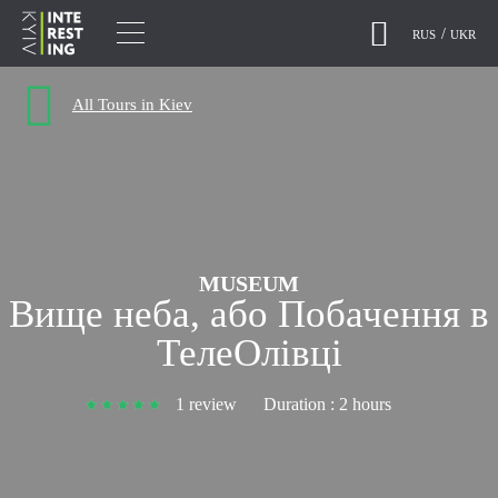
RUS
UKR
All Tours in Kiev
MUSEUM
Вище неба, або Побачення в
ТелеОлівці
1 review
Duration :
2 hours